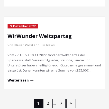
9. Dezember 2022
WirWunder Weltspartag
Von
Neuer Vorstand
in
News
Vom 27.10. bis 30.11.2022 fand der Weltspartag der
Sparkasse statt. Vereinsmitglieder, Freunde, Familie und
Unterstützer haben fleißig für euch Gutscheine gesammelt und
eingelöst. Daher konnten wir eine Summe von 255,00€…
Weiterlesen
Seitennummerierung
1
2
7
…