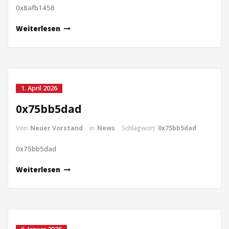
0x8afb1458
Weiterlesen
1. April 2026
0x75bb5dad
Von
Neuer Vorstand
in
News
Schlagwort
0x75bb5dad
0x75bb5dad
Weiterlesen