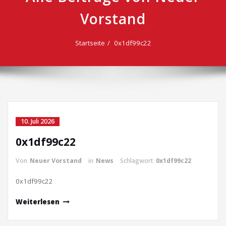
Vorstand
Startseite
0x1df99c22
10. Juli 2026
0x1df99c22
Von
Neuer Vorstand
in
News
Schlagwort
0x1df99c22
0x1df99c22
Weiterlesen