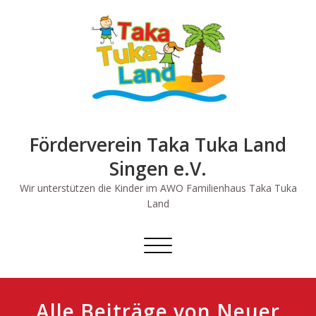
Skip
to
content
Förderverein Taka Tuka Land
Singen e.V.
Wir unterstützen die Kinder im AWO Familienhaus Taka Tuka
Land
Schalte
Navigation
Alle Beiträge von Neuer