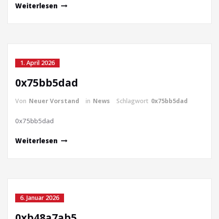
Weiterlesen
1. April 2026
0x75bb5dad
Von
Neuer Vorstand
in
News
Schlagwort
0x75bb5dad
0x75bb5dad
Weiterlesen
6. Januar 2026
0xb48a7ab5