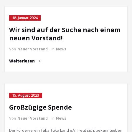
18. Januar 2024
Wir sind auf der Suche nach einem
neuen Vorstand!
Von
Neuer Vorstand
in
News
Weiterlesen
15. August 2023
Großzügige Spende
Von
Neuer Vorstand
in
News
Der Förderverein Taka Tuka Land e.V. freut sich, bekanntgeben