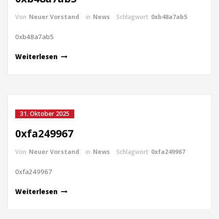
Von
Neuer Vorstand
in
News
Schlagwort
0xb48a7ab5
0xb48a7ab5
Weiterlesen
31. Oktober 2025
0xfa249967
Von
Neuer Vorstand
in
News
Schlagwort
0xfa249967
0xfa249967
Weiterlesen