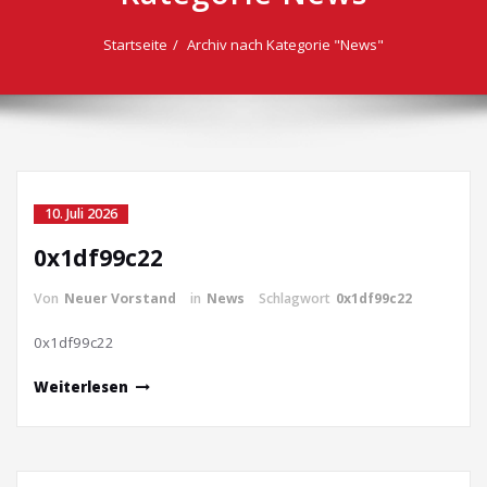
Startseite
Archiv nach Kategorie "News"
10. Juli 2026
0x1df99c22
Von
Neuer Vorstand
in
News
Schlagwort
0x1df99c22
0x1df99c22
Weiterlesen