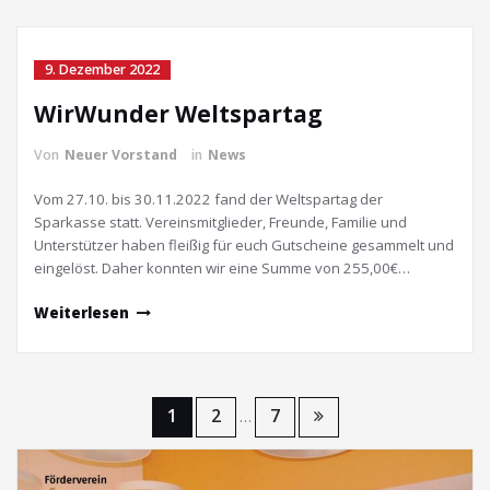
9. Dezember 2022
WirWunder Weltspartag
Von
Neuer Vorstand
in
News
Vom 27.10. bis 30.11.2022 fand der Weltspartag der
Sparkasse statt. Vereinsmitglieder, Freunde, Familie und
Unterstützer haben fleißig für euch Gutscheine gesammelt und
eingelöst. Daher konnten wir eine Summe von 255,00€…
Weiterlesen
Seitennummerierung
1
2
7
…
der