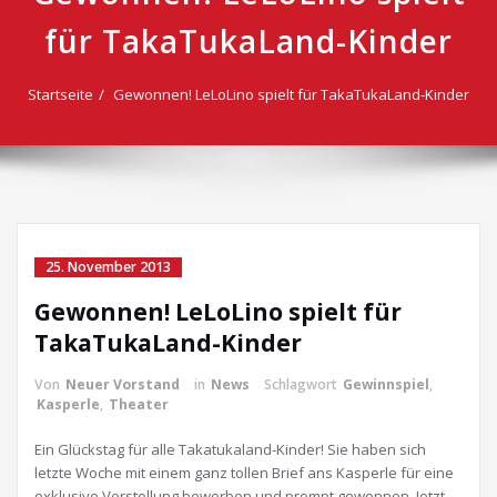
für TakaTukaLand-Kinder
Startseite
Gewonnen! LeLoLino spielt für TakaTukaLand-Kinder
25. November 2013
Gewonnen! LeLoLino spielt für
TakaTukaLand-Kinder
Von
Neuer Vorstand
in
News
Schlagwort
Gewinnspiel
,
Kasperle
,
Theater
Ein Glückstag für alle Takatukaland-Kinder! Sie haben sich
letzte Woche mit einem ganz tollen Brief ans Kasperle für eine
exklusive Vorstellung beworben und prompt gewonnen. Jetzt