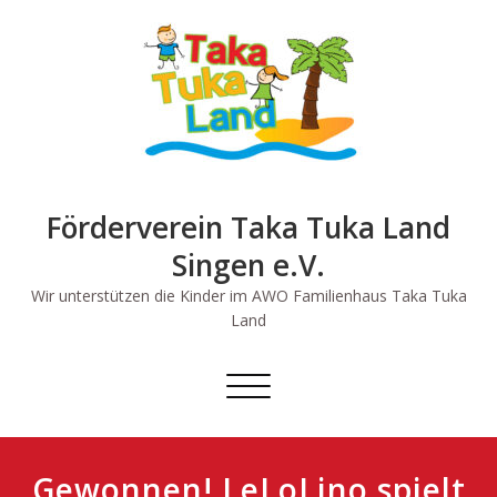
Skip
to
content
Förderverein Taka Tuka Land
Singen e.V.
Wir unterstützen die Kinder im AWO Familienhaus Taka Tuka
Land
Schalte
Navigation
Gewonnen! LeLoLino spielt