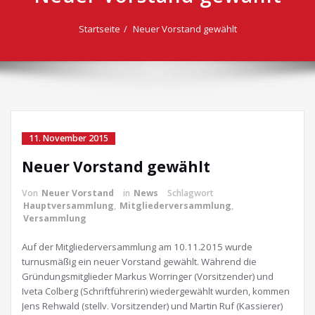
Startseite
Neuer Vorstand gewählt
11. November 2015
Neuer Vorstand gewählt
Von
Neuer Vorstand
in
News
Schlagwort
Hauptversammlung
,
Mitgliederversammlung
,
Versammlung
Auf der Mitgliederversammlung am 10.11.2015 wurde
turnusmäßig ein neuer Vorstand gewählt. Während die
Gründungsmitglieder Markus Worringer (Vorsitzender) und
Iveta Colberg (Schriftführerin) wiedergewählt wurden, kommen
Jens Rehwald (stellv. Vorsitzender) und Martin Ruf (Kassierer)