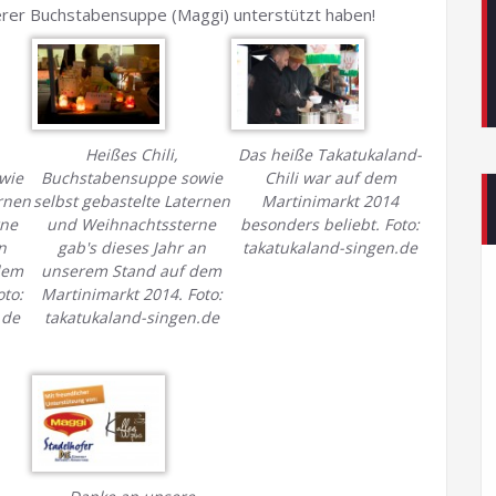
kerer Buchstabensuppe (Maggi) unterstützt haben!
Heißes Chili,
Das heiße Takatukaland-
wie
Buchstabensuppe sowie
Chili war auf dem
ernen
selbst gebastelte Laternen
Martinimarkt 2014
rne
und Weihnachtssterne
besonders beliebt. Foto:
n
gab's dieses Jahr an
takatukaland-singen.de
dem
unserem Stand auf dem
oto:
Martinimarkt 2014. Foto:
.de
takatukaland-singen.de