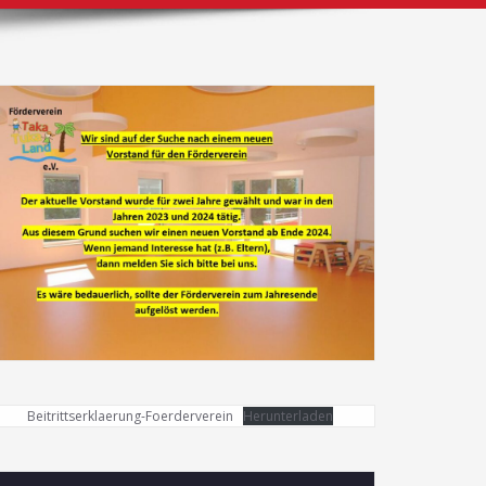
Beitrittserklaerung-Foerderverein
Herunterladen