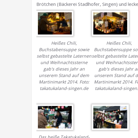
Brötchen (Bäckerei Stadlhofer, Singen) und lec
Heißes Chili,
Heißes Chili,
Buchstabensuppe sowie
Buchstabensuppe so
selbst gebastelte Laternen
selbst gebastelte Lat
und Weihnachtssterne
und Weihnachtsste
gab's dieses Jahr an
gab's dieses Jahr a
unserem Stand auf dem
unserem Stand auf 
Martinimarkt 2014. Foto:
Martinimarkt 2014. F
takatukaland-singen.de
takatukaland-singen
Das heiße Takatukaland-