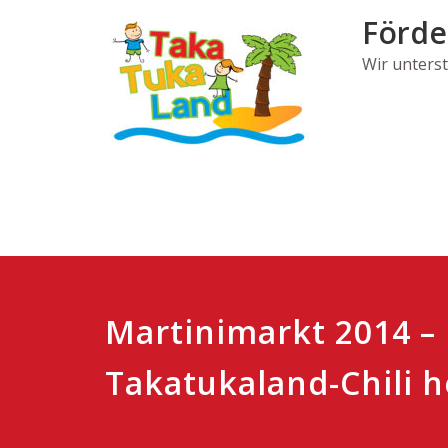
Skip
Förde
to
content
Wir unters
Martinimarkt 2014 –
Takatukaland-Chili h