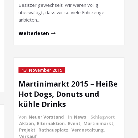
Besitzer gewechselt. Wir waren völlig
überwältigt, dass wir so viele Fahrzeuge
anbieten…
Weiterlesen
13. November 2015
Martinimarkt 2015 – Heiße
Hot Dogs, Donuts und
kühle Drinks
Von
Neuer Vorstand
in
News
Schlagwort
Aktion
,
Elternaktion
,
Event
,
Martinimarkt
,
Projekt
,
Rathausplatz
,
Veranstaltung
,
Verkauf