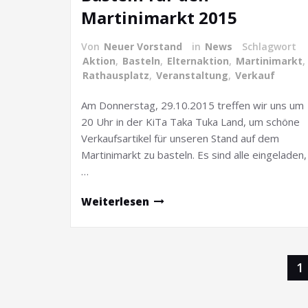
Martinimarkt 2015
Von
Neuer Vorstand
in
News
Schlagwort
Aktion
,
Basteln
,
Elternaktion
,
Martinimarkt
,
Rathausplatz
,
Veranstaltung
,
Verkauf
Am Donnerstag, 29.10.2015 treffen wir uns um
20 Uhr in der KiTa Taka Tuka Land, um schöne
Verkaufsartikel für unseren Stand auf dem
Martinimarkt zu basteln. Es sind alle eingeladen,
…
Weiterlesen
Seitennummerierung
1
der