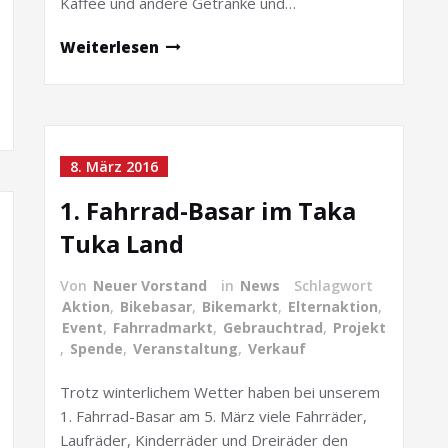
Kaffee und andere Getränke und…
Weiterlesen
8. März 2016
1. Fahrrad-Basar im Taka
Tuka Land
Von
Neuer Vorstand
in
News
Schlagwort
Aktion
,
Bikebasar
,
Bikemarkt
,
Elternaktion
,
Event
,
Fahrradmarkt
,
Gebrauchtrad
,
Projekt
,
Spende
,
Veranstaltung
,
Verkauf
Trotz winterlichem Wetter haben bei unserem
1. Fahrrad-Basar am 5. März viele Fahrräder,
Laufräder, Kinderräder und Dreiräder den