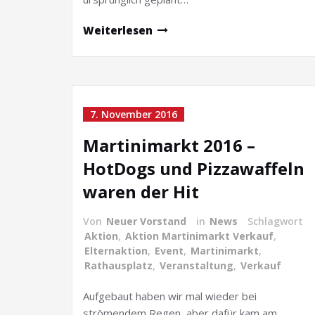
Weiterlesen
7. November 2016
Martinimarkt 2016 –
HotDogs und Pizzawaffeln
waren der Hit
Von
Neuer Vorstand
in
News
Schlagwort
Aktion
,
Aktion Martinimarkt Verkauf
,
Elternaktion
,
Event
,
Martinimarkt
,
Rathausplatz
,
Veranstaltung
,
Verkauf
Aufgebaut haben wir mal wieder bei
strömendem Regen, aber dafür kam am