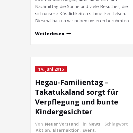
Nachmittag die Sonne und viele Besucher, die
sich unsere Köstlichkeiten schmecken ließen.
Diesmal hatten wir neben unseren berühmten…
Weiterlesen
14. Juni 2016
Hegau-Familientag –
Takatukaland sorgt für
Verpflegung und bunte
Kindergesichter
Von
Neuer Vorstand
in
News
Schlagwort
Aktion
,
Elternaktion
,
Event
,