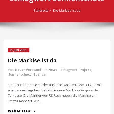
Startseite
Die Markise ist da
8. Juni 2015
Die Markise ist da
Von
Neuer Vorstand
in
News
Schlagwort
Projekt
,
Sonnenschutz
,
Spende
Endlich können die Kinder auch die Dachterrasse nutzen! Vor
allem vormittags beschattet die neue Markise die gesamte
Terrasse. Die Männer von RS Reck haben die Markise am
Freitag montiert. Wir…
Weiterlesen