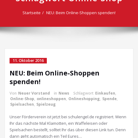
Startseite
NEU: Beim Online-Shoppen spenden!
11. Oktober 2016
NEU: Beim Online-Shoppen
spenden!
Von
Neuer Vorstand
in
News
Schlagwort
Einkaufen
,
Online-Shop
,
onlineshoppen
,
Onlineshopping
,
Spende
,
Spielsachen
,
Spielzeug
Unser Förderverein ist jetzt bei schulengel.de registriert. Wenn
Ihr das nächste Mal Klamotten, ein Waffeleisen oder
Spielsachen bestellt, solltet Ihr das über diesen Link tun. Denn
dann geht automatisch ein Teil Eures…