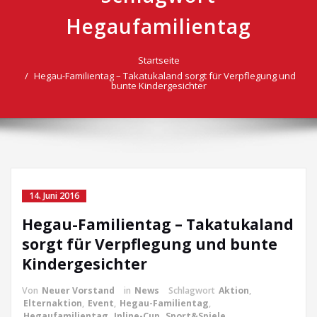
Hegaufamilientag
Startseite
Hegau-Familientag – Takatukaland sorgt für Verpflegung und
bunte Kindergesichter
14. Juni 2016
Hegau-Familientag – Takatukaland
sorgt für Verpflegung und bunte
Kindergesichter
Von
Neuer Vorstand
in
News
Schlagwort
Aktion
,
Elternaktion
,
Event
,
Hegau-Familientag
,
Hegaufamilientag
,
Inline-Cup
,
Sport&Spiele
,