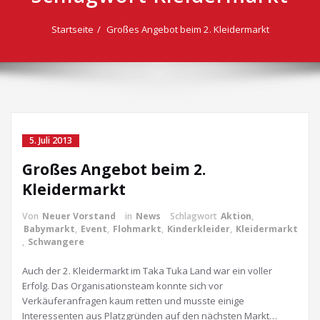
Startseite
Großes Angebot beim 2. Kleidermarkt
5. Juli 2013
Großes Angebot beim 2.
Kleidermarkt
Von
Neuer Vorstand
in
News
Schlagwort
Aktion
,
Babymarkt
,
Event
,
Flohmarkt
,
Kinderkleider
,
Kleidermarkt
,
Schwangere
Auch der 2. Kleidermarkt im Taka Tuka Land war ein voller
Erfolg. Das Organisationsteam konnte sich vor
Verkäuferanfragen kaum retten und musste einige
Interessenten aus Platzgründen auf den nächsten Markt…