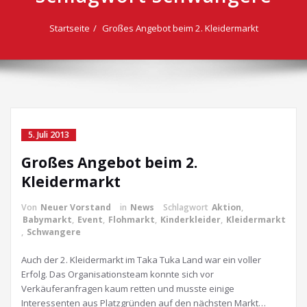
Startseite
Großes Angebot beim 2. Kleidermarkt
5. Juli 2013
Großes Angebot beim 2.
Kleidermarkt
Von
Neuer Vorstand
in
News
Schlagwort
Aktion
,
Babymarkt
,
Event
,
Flohmarkt
,
Kinderkleider
,
Kleidermarkt
,
Schwangere
Auch der 2. Kleidermarkt im Taka Tuka Land war ein voller
Erfolg. Das Organisationsteam konnte sich vor
Verkäuferanfragen kaum retten und musste einige
Interessenten aus Platzgründen auf den nächsten Markt…